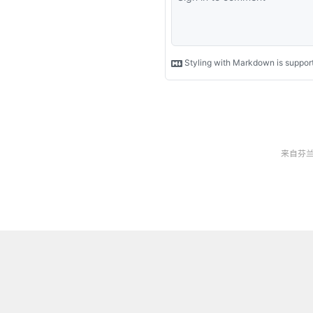
来自芬兰同