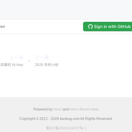
上一篇
下一篇
事的 Ni Hao
2020 年终小结
Powered by
Hexo
and
Hexo-theme-hiker
Copyright © 2012 - 2026 tiaobug.com All Rights Reserved.
鲁ICP备2024124237号-1