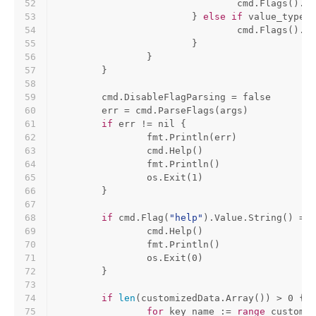
52
				cmd.Flags().S
53
			} 
else
if
 value_type =
54
				cmd.Flags().B
55
			}
56
		}
57
	}
58
59
	cmd.DisableFlagParsing = 
false
60
	err = cmd.ParseFlags(args)
61
if
 err != 
nil
 {
62
		fmt.Println(err)
63
		cmd.Help()
64
		fmt.Println()
65
		os.Exit(
1
)
66
	}
67
68
if
 cmd.Flag(
"help"
).Value.String() == 
69
		cmd.Help()
70
		fmt.Println()
71
		os.Exit(
0
)
72
	}
73
74
if
len
(customizedData.Array()) > 
0
 {
75
for
 key_name := 
range
 customiz