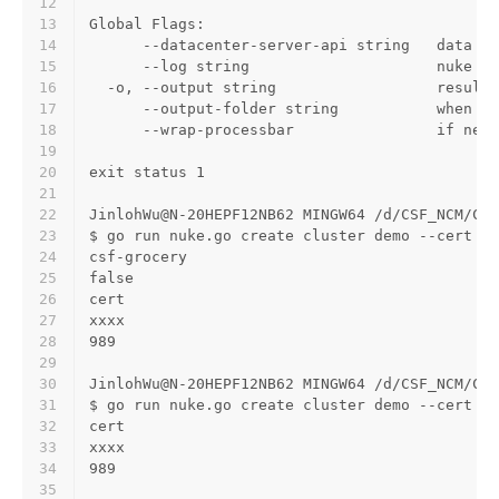
12
13
Global Flags:
14
      --datacenter-server-api string   data ce
15
      --log string                     nuke lo
16
  -o, --output string                  result 
17
      --output-folder string           when ou
18
      --wrap-processbar                if need
19
20
exit status 1
21
22
JinlohWu@N-20HEPF12NB62 MINGW64 /d/CSF_NCM/CSF
23
$ go run nuke.go create cluster demo --cert xx
24
csf-grocery
25
false
26
cert
27
xxxx
28
989
29
30
JinlohWu@N-20HEPF12NB62 MINGW64 /d/CSF_NCM/CSF
31
$ go run nuke.go create cluster demo --cert xx
32
cert
33
xxxx
34
989
35