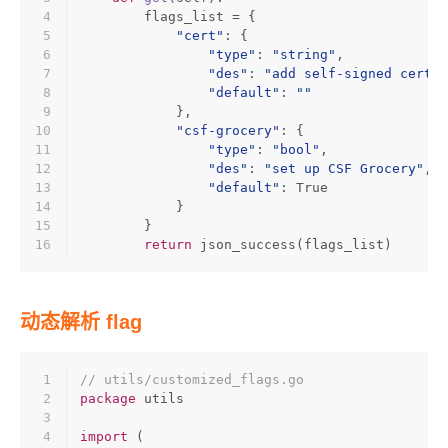
4
        flags_list = {
5
"cert"
: {
6
"type"
: 
"string"
,
7
"des"
: 
"add self-signed certs 
8
"default"
: 
""
9
            },
10
"csf-grocery"
: {
11
"type"
: 
"bool"
,
12
"des"
: 
"set up CSF Grocery"
,
13
"default"
: 
True
14
            }
15
        }
16
return
 json_success(flags_list)
动态解析 flag
1
// utils/customized_flags.go
2
package
 utils
3
4
import
 (