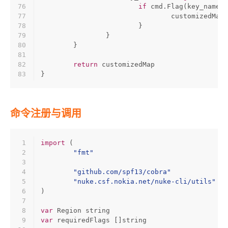
76
if
 cmd.Flag(key_name).
77
				customizedM
78
			}
79
		}
80
	}
81
82
return
 customizedMap
83
}
命令注册与调用
1
import
 (
2
"fmt"
3
4
"github.com/spf13/cobra"
5
"nuke.csf.nokia.net/nuke-cli/utils"
6
)
7
8
var
 Region 
string
9
var
 requiredFlags []
string