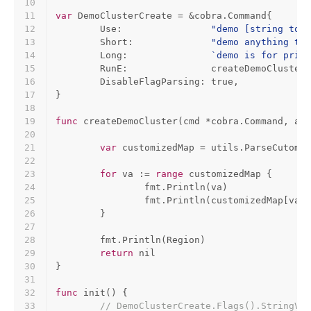
10
11
var
 DemoClusterCreate = &cobra.Command{
12
	Use:                
"demo [string to p
13
	Short:              
"demo anything to 
14
	Long:               
`demo is for print
15
	RunE:               createDemoCluster,
16
	DisableFlagParsing: 
true
,
17
}
18
19
func
createDemoCluster
(cmd *cobra.Command, arg
20
21
var
 customizedMap = utils.ParseCutomiz
22
23
for
 va := 
range
 customizedMap {
24
		fmt.Println(va)
25
		fmt.Println(customizedMap[va])
26
	}
27
28
	fmt.Println(Region)
29
return
nil
30
}
31
32
func
init
()
 {
33
// DemoClusterCreate.Flags().StringVar