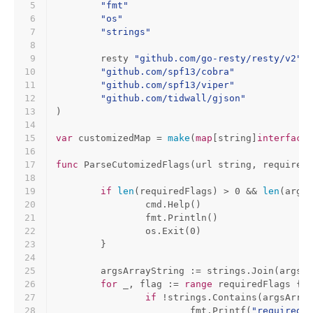
5
"fmt"
6
"os"
7
"strings"
8
9
	resty 
"github.com/go-resty/resty/v2"
10
"github.com/spf13/cobra"
11
"github.com/spf13/viper"
12
"github.com/tidwall/gjson"
13
)
14
15
var
 customizedMap = 
make
(
map
[
string
]
interface
{
16
17
func
ParseCutomizedFlags
(url 
string
, requiredF
18
19
if
len
(requiredFlags) > 
0
 && 
len
(args)
20
		cmd.Help()
21
		fmt.Println()
22
		os.Exit(
0
)
23
	}
24
25
	argsArrayString := strings.Join(args, 
26
for
 _, flag := 
range
 requiredFlags {
27
if
 !strings.Contains(argsArray
28
			fmt.Printf(
"required f