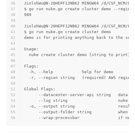
36
JinlohWu@N-20HEPF12NB62 MINGW64 /d/CSF_NCM/CSF
37
$ go run nuke.go create cluster demo --region=
38
989
39
40
JinlohWu@N-20HEPF12NB62 MINGW64 /d/CSF_NCM/CSF
41
$ go run nuke.go create cluster demo
42
demo is for printing anything back to the scre
43
44
Usage:
45
  nuke create cluster demo [string to print] [
46
47
Flags:
48
  -h, --help            help for demo
49
  -r, --region string   (required) AWS region 
50
51
Global Flags:
52
      --datacenter-server-api string   data ce
53
      --log string                     nuke lo
54
  -o, --output string                  result 
55
      --output-folder string           when ou
56
      --wrap-processbar                if need