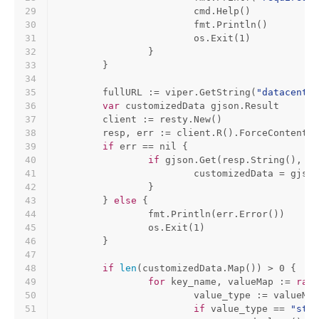
29
			cmd.Help()
30
			fmt.Println()
31
			os.Exit(
1
)
32
		}
33
	}
34
35
	fullURL := viper.GetString(
"datacenter
36
var
 customizedData gjson.Result
37
	client := resty.New()
38
	resp, err := client.R().ForceContentT
39
if
 err == 
nil
 {
40
if
 gjson.Get(resp.String(), 
"s
41
			customizedData = gjs
42
		}
43
	} 
else
 {
44
		fmt.Println(err.Error())
45
		os.Exit(
1
)
46
	}
47
48
if
len
(customizedData.Map()) > 
0
 {
49
for
 key_name, valueMap := 
rang
50
			value_type := valueMa
51
if
 value_type == 
"stri