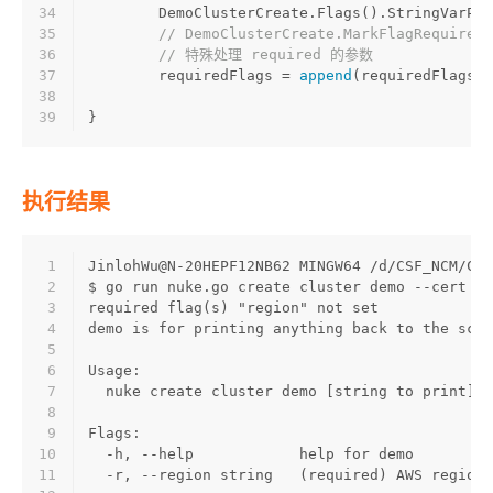
34
	DemoClusterCreate.Flags().StringVarP(
35
// DemoClusterCreate.MarkFlagRequired(
36
// 特殊处理 required 的参数
37
	requiredFlags = 
append
(requiredFlags, 
38
39
}
执行结果
1
JinlohWu@N-20HEPF12NB62 MINGW64 /d/CSF_NCM/CSF
2
$ go run nuke.go create cluster demo --cert xx
3
required flag(s) "region" not set
4
demo is for printing anything back to the scre
5
6
Usage:
7
  nuke create cluster demo [string to print] [
8
9
Flags:
10
  -h, --help            help for demo
11
  -r, --region string   (required) AWS region 