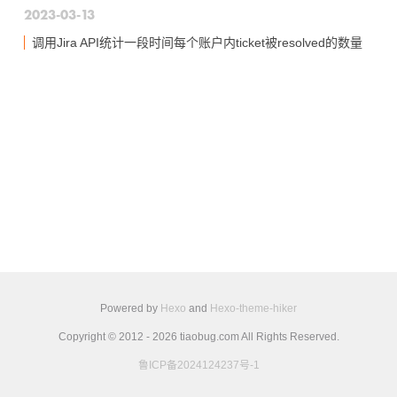
2023-03-13
调用Jira API统计一段时间每个账户内ticket被resolved的数量
Powered by
Hexo
and
Hexo-theme-hiker
Copyright © 2012 - 2026 tiaobug.com All Rights Reserved.
鲁ICP备2024124237号-1