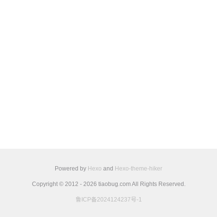
Powered by
Hexo
and
Hexo-theme-hiker
Copyright © 2012 - 2026 tiaobug.com All Rights Reserved.
鲁ICP备2024124237号-1